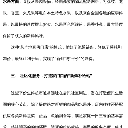
水果方面
：直接从果园采摘，经由高效的物流配送网络，将荔枝、龙
眼、香蕉、火龙果等电白本土特色水果，以及来自全国各地的应季鲜
果，以最快的速度摆上货架。水果区色彩缤纷，果香扑鼻，最大限度
保留了枝头的新鲜风味。
这种“从产地直供门店”的模式，缩短了流通链条，降低了损耗和
加价，最终让利于民，实现了“新鲜”与“平价”的兼得。
三、 社区化服务，打造家门口的“新鲜补给站”
这些平价生鲜超市通常选址在居民社区周边，旨在打造便民生活
圈的核心节点。除了提供绝对新鲜的肉品和水果外，店内往往还搭配
供应各类新鲜蔬菜、蛋品、粮油副食等，满足家庭一日三餐的基本需
求。整洁明亮的购物环境、清晰的价格标签、亲民的服务态度，使其