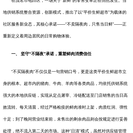
在茂名市电白区，一场关于“新鲜”的零售变革正在悄然发生。当
地供销系统整合资源，创新模式，推出了以“平价生鲜超市”为载体的
社区服务新业态，其核心承诺——“不卖隔夜肉，只售当日鲜”——正
重新定义着周边居民的日常购物体验。
一、 坚守“不隔夜”承诺，重塑鲜肉消费信任
“不买隔夜肉”不仅仅是一句营销口号，更是这类平价生鲜超市立
身的根本。超市内的猪肉、牛肉、羊肉等各类肉品，均依托供销系统
强大的本地供应链，实现从定点屠宰、冷链配送至门店销售的当日高
效流转。每天清晨，经过严格检疫的鲜肉准时上架，肉质红润、弹性
十足；到了晚间营业结束前，未售出的剩余肉品则会按规定进行妥善
处理，绝不流入第二天的市场。这种“日清”模式，虽然对供应链管理