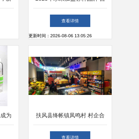
机
小果如何领跑新鲜水果零售赛
查看详情
道
更新时间：2026-08-06 13:05:26
果成为
扶风县绛帐镇凤鸣村 村企合
作结硕果，集体经济添活力
查看详情