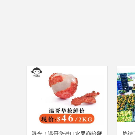
曝光！温哥华进口水果商暗藏
总结