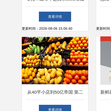
的差价黑洞 日销千盒的珍珠
大
查看详情
小蜜柚仅$3.99，新鲜猫山王
更新时间：2026-08-06 15:06:40
更新时间：20
榴莲3折起售
从40平小店到50亿帝国 第二
新鲜
家“海底捞”如何用水果改写零
设计
查看详情