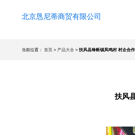
北京恳尼蒂商贸有限公司
当前位置：
首页
>
产品大全
>
扶风县绛帐镇凤鸣村 村企合
扶风