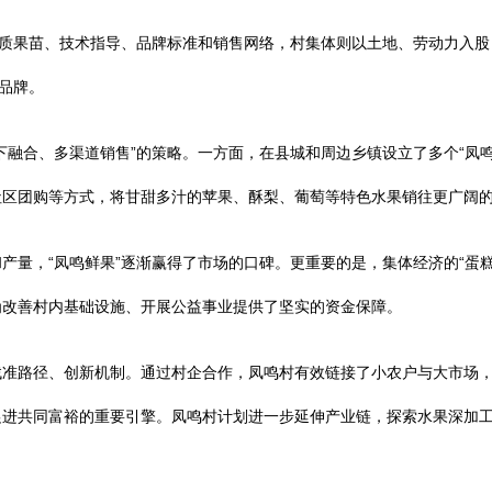
优质果苗、技术指导、品牌标准和销售网络，村集体则以土地、劳动力入
品牌。
下融合、多渠道销售”的策略。一方面，在县城和周边乡镇设立了多个“凤
社区团购等方式，将甘甜多汁的苹果、酥梨、葡萄等特色水果销往更广阔
产量，“凤鸣鲜果”逐渐赢得了市场的口碑。更重要的是，集体经济的“蛋
为改善村内基础设施、开展公益事业提供了坚实的资金保障。
找准路径、创新机制。通过村企合作，凤鸣村有效链接了小农户与大市场
促进共同富裕的重要引擎。凤鸣村计划进一步延伸产业链，探索水果深加