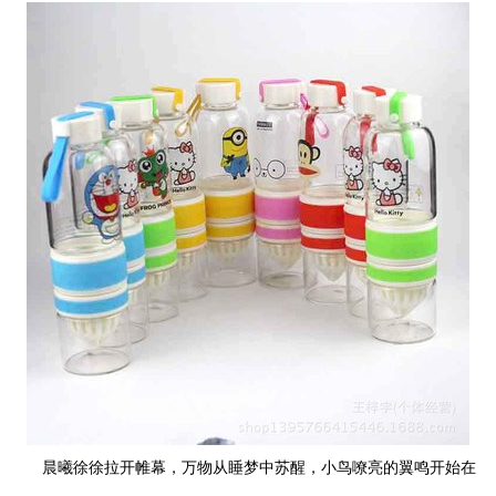
晨曦徐徐拉开帷幕，万物从睡梦中苏醒，小鸟嘹亮的翼鸣开始在